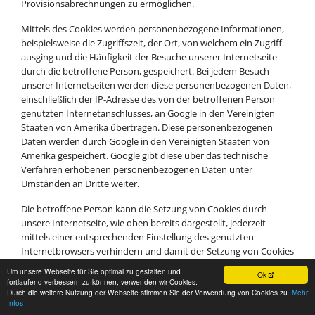
Provisionsabrechnungen zu ermöglichen.
Mittels des Cookies werden personenbezogene Informationen,
beispielsweise die Zugriffszeit, der Ort, von welchem ein Zugriff
ausging und die Häufigkeit der Besuche unserer Internetseite
durch die betroffene Person, gespeichert. Bei jedem Besuch
unserer Internetseiten werden diese personenbezogenen Daten,
einschließlich der IP-Adresse des von der betroffenen Person
genutzten Internetanschlusses, an Google in den Vereinigten
Staaten von Amerika übertragen. Diese personenbezogenen
Daten werden durch Google in den Vereinigten Staaten von
Amerika gespeichert. Google gibt diese über das technische
Verfahren erhobenen personenbezogenen Daten unter
Umständen an Dritte weiter.
Die betroffene Person kann die Setzung von Cookies durch
unsere Internetseite, wie oben bereits dargestellt, jederzeit
mittels einer entsprechenden Einstellung des genutzten
Internetbrowsers verhindern und damit der Setzung von Cookies
dauerhaft widersprechen. Eine solche Einstellung des genutzten
Um unsere Webseite für Sie optimal zu gestalten und
Ok
Internetbrowsers würde auch verhindern, dass Google ein
fortlaufend verbessern zu können, verwenden wir Cookies.
Cookie auf dem informationstechnologischen System der
Durch die weitere Nutzung der Webseite stimmen Sie der Verwendung von Cookies zu.
Mehr
Infos
betroffenen Person setzt. Zudem kann ein von Google Analytics