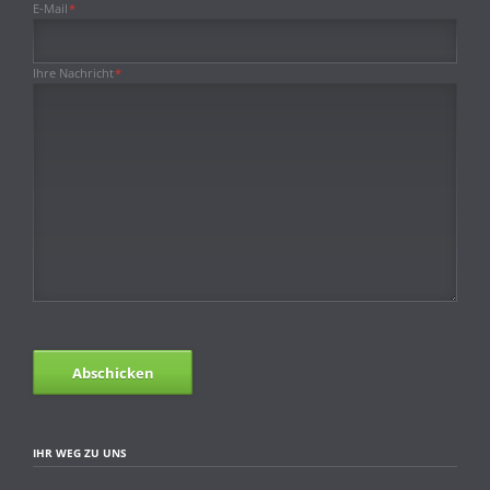
Pflichtfeld
E-Mail
*
Pflichtfeld
Ihre Nachricht
*
Abschicken
IHR WEG ZU UNS