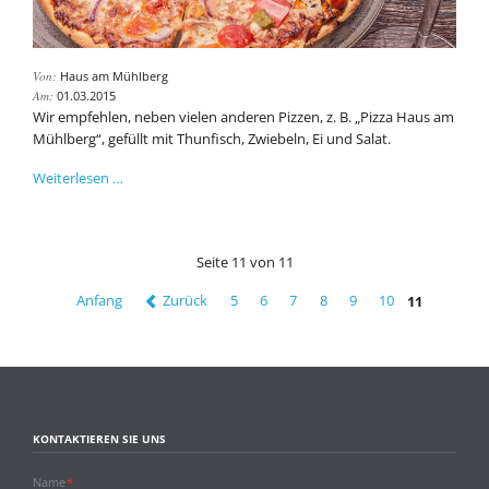
Von:
Haus am Mühlberg
Am:
01.03.2015
Wir empfehlen, neben vielen anderen Pizzen, z. B. „Pizza Haus am
Mühlberg“,
gefüllt mit Thunfisch, Zwiebeln, Ei und Salat.
Probieren
Weiterlesen …
Sie
einmal
unsere
Seite 11 von 11
leckeren
Pizzen
Anfang
Zurück
5
6
7
8
9
10
11
KONTAKTIEREN SIE UNS
Pflichtfeld
Name
*